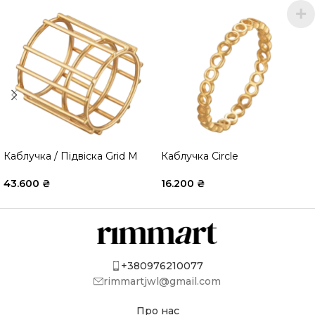
Каблучка / Підвіска Grid M
Каблучка Circle
43.600
₴
16.200
₴
+380976210077
rimmartjwl@gmail.com
Про нас