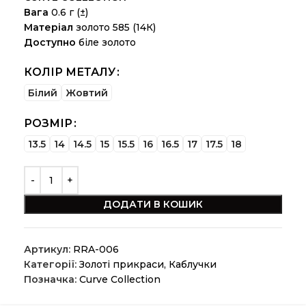
Вага
0.6 г (±)
Матеріал
золото 585 (14К)
Доступно
біле золото
КОЛІР МЕТАЛУ
Білий
Жовтий
РОЗМІР
13.5
14
14.5
15
15.5
16
16.5
17
17.5
18
ДОДАТИ В КОШИК
Артикул:
RRA-006
Категорії:
Золоті прикраси
,
Каблучки
Позначка:
Curve Collection