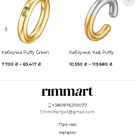
Каблучка Puffy Green
Каблучка\ Каф Puffy
7.700
₴
–
65.417
₴
10.550
₴
–
119.680
₴
+380976210077
rimmartjwl@gmail.com
Про нас
Каталог