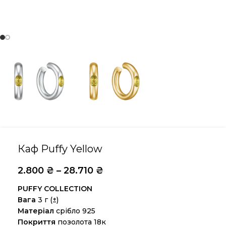
Каф Puffy Yellow
2.800
₴
–
28.710
₴
PUFFY COLLECTION
Вага
3 г (±)
Матеріал
срібло 925
Покриття
позолота 18к