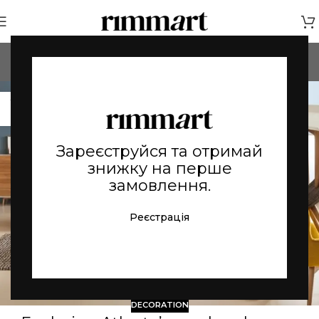
Tag Archives: Guide
Головна
Posts Tagged "Guide"
27
СЕР
Зареєструйся та отримай
знижку на перше
замовлення.
Реєстрація
DECORATION