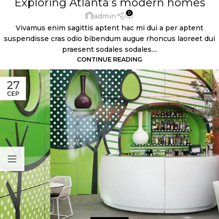
Exploring Atlanta’s modern homes
0
admin
Vivamus enim sagittis aptent hac mi dui a per aptent
suspendisse cras odio bibendum augue rhoncus laoreet dui
praesent sodales sodales....
CONTINUE READING
27
СЕР