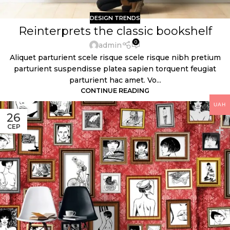
DESIGN TRENDS
Reinterprets the classic bookshelf
0
admin
Aliquet parturient scele risque scele risque nibh pretium
parturient suspendisse platea sapien torquent feugiat
parturient hac amet. Vo...
CONTINUE READING
UAH
26
СЕР