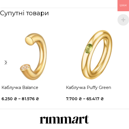
UAH
Супутні товари
Каблучка Balance
Каблучка Puffy Green
6.250
₴
–
81.576
₴
7.700
₴
–
65.417
₴