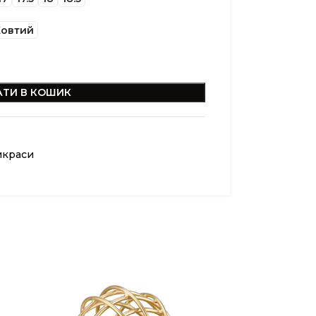
овтий
ТИ В КОШИК
икраси