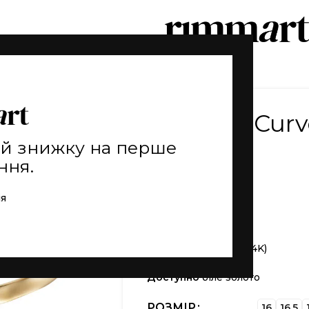
Браслет Curv
ай знижку на перше
77.800
₴
ння.
CURVE COLLECTION
ія
Вага
7g (±)
Матеріал
gold 585 (14K)
Доступно
біле золото
РОЗМІР
16
16.5