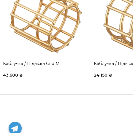
Каблучка / Підвіска Grid M
Каблучка / Підвіск
43.600
₴
24.150
₴