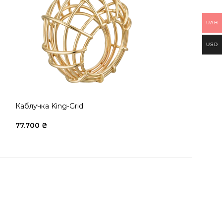
UAH
USD
Каблучка King-Grid
Каф/Каблучка 
77.700
₴
28.950
₴